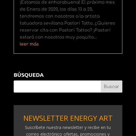
¡Estamos de enhorabuena! El próximo mes
de Enero de 2020, los días 13 a 25,
tendremos con nosotros a la artista
tatuadora sevillana Pastori Tatto. ¿Quieres
reservar cita con Pastori Tattoo? ¡Pastori
estará con nosotros muy poquito...
leer más
BÚSQUEDA
NEWSLETTER ENERGY ART
​Suscríbete nuestra newsletter y recibe en tu
correo electrónico ​ofertas, promociones y