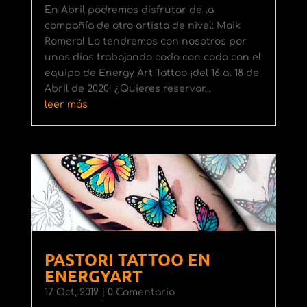
En Abril podremos disfrutar de la
compañía de otro artista de nivel: Maik
Romero! Lo tendremos con nosotros por
unos días trabajando codo con codo con el
equipo de Energy Art Tattoo ¡del 16 al 18 de
Abril de 2020! ¿Quieres reservar...
leer más
PASTORI TATTOO EN
ENERGYART
17 Oct, 2019
| 0 Comentario